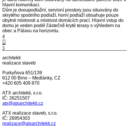
hlavní komunikaci.
Dům je dvoupodlažní, servisní prostory jsou situovány do
skrytého spodního podlaží, horní podlaží obsahuje pouze
obytné místnosti a místnost domácích prací. Hlavní vstup do
domu je veden podél částečně kryté terasy s výhledem na
obec a Pálavu na horizontu.
architekti
realizace staveb
Purkyňova 651/139
612 00 Brno – Medlánky, CZ
+420 605 409 870
ATX architekti, s.r.o.
IČ: 26251507
atx@atxarchitekti.cz
ATX realizace staveb, s.r.o.
IČ: 26954303
realizace@atxarchitekti.cz