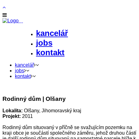
kancelář
jobs
kontakt
kancelář
jobs
kontakt
Rodinný dům | Olšany
Lokalita:
Olšany, Jihomoravský kraj
Projekt:
2011
Rodinný dům situovaný v příčně se svažujícím pozemku na
kraji obce je součástí společného záměru, jehož druhou částí
je další rodinný dům situovaný na samostatné parcele blíže k