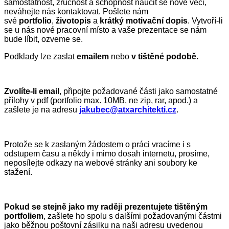
samostatnost, zručnost a schopnost naučit se nové věci,
neváhejte nás kontaktovat. Pošlete nám
své
portfolio
,
životopis
a
krátký motivační dopis
. Vytvoří-li
se u nás nové pracovní místo a vaše prezentace se nám
bude líbit, ozveme se.
Podklady lze zaslat
emailem
nebo
v tištěné podobě.
Zvolíte-li email
, připojte požadované části jako samostatné
přílohy v pdf (portfolio max. 10MB, ne zip, rar, apod.) a
zašlete je na adresu
jakubec@atxarchitekti.cz
.
Protože se k zaslaným žádostem o práci vracíme i s
odstupem času a někdy i mimo dosah internetu, prosíme,
neposílejte odkazy na webové stránky ani soubory ke
stažení.
Pokud se stejně jako my raději prezentujete tištěným
portfoliem
, zašlete ho spolu s dalšími požadovanými částmi
jako běžnou poštovní zásilku na naši adresu uvedenou