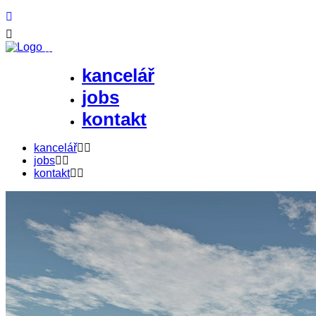
kancelář
jobs
kontakt
kancelář
jobs
kontakt