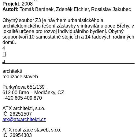
Projekt:
2008
Autoři:
Tomáš Beránek, Zdeněk Eichler, Rostislav Jakubec
Obytný soubor Z3 je návrhem urbanistického a
architektonického řešení zástavby v intravilánu obce Břehy, v
lokalitě určené pro rozvoj individuálního bydlení. Obytný
soubor tvoří 10 samostatně stojících a 14 řadových rodinných
domů.
architekti
realizace staveb
Purkyňova 651/139
612 00 Brno – Medlánky, CZ
+420 605 409 870
ATX architekti, s.r.o.
IČ: 26251507
atx@atxarchitekti.cz
ATX realizace staveb, s.r.o.
IČ: 26954303