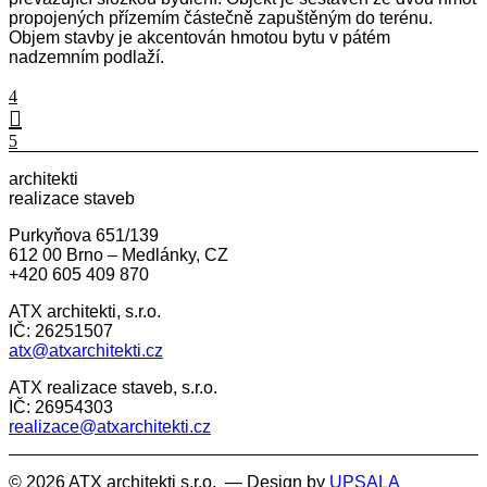
propojených přízemím částečně zapuštěným do terénu.
Objem stavby je akcentován hmotou bytu v pátém
nadzemním podlaží.
architekti
realizace staveb
Purkyňova 651/139
612 00 Brno – Medlánky, CZ
+420 605 409 870
ATX architekti, s.r.o.
IČ: 26251507
atx@atxarchitekti.cz
ATX realizace staveb, s.r.o.
IČ: 26954303
realizace@atxarchitekti.cz
© 2026 ATX architekti s.r.o. — Design by
UPSALA