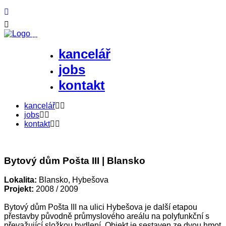
kancelář
jobs
kontakt
kancelář
jobs
kontakt
Bytový dům Pošta III | Blansko
Lokalita:
Blansko, Hybešova
Projekt:
2008 / 2009
Bytový dům Pošta III na ulici Hybešova je další etapou
přestavby původně průmyslového areálu na polyfunkční s
převažující složkou bydlení. Objekt je sestaven ze dvou hmot